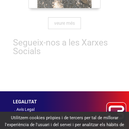
veure més
Segueix-nos a les Xarxes
Socials
LEGALITAT
Avís Legal
Política de Privacitat
Utilitzem cookies pròpies i de tercers per tal de millorar
Política de Cookies
l'experiència de l'usuari i del servei i per analitzar els hàbits de