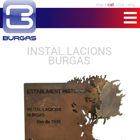
esp
cat
fra
eng
INSTAL.LACIONS
BURGAS