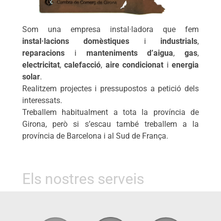
Som una empresa instal·ladora que fem
instal·lacions domèstiques
i
industrials
,
reparacions
i
manteniments d’aigua
,
gas
,
electricitat
,
calefacció
,
aire condicionat
i
energia
solar
.
Realitzem projectes i pressupostos a petició dels
interessats.
Treballem habitualment a tota la província de
Girona, però si s’escau també treballem a la
província de Barcelona i al Sud de França.
Els nostres serveis